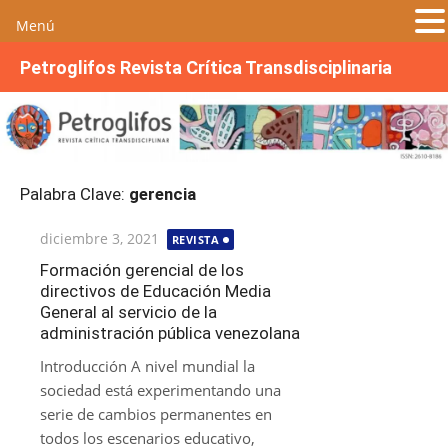
Menú
S
Petroglifos Revista Crítica Transdisciplinaria
a
l
t
a
r
Palabra Clave:
gerencia
a
l
Publicada
diciembre 3, 2021
REVISTA
c
el
o
Formación gerencial de los
directivos de Educación Media
n
General al servicio de la
t
administración pública venezolana
e
n
Introducción A nivel mundial la
i
sociedad está experimentando una
d
serie de cambios permanentes en
o
todos los escenarios educativo,