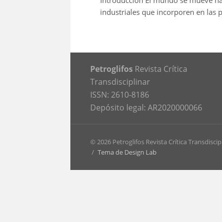
Introducción El mundo se mueve hac
industriales que incorporen en las p
Petroglifos
Revista Crítica
Transdisciplinar
ISSN: 2610-8186
Depósito legal: AR2020000066
© 2026 Petroglifos Revista Crítica Transdiscip
/
Tema de Design Lab