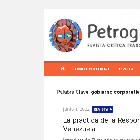
S
a
l
t
a
r
a
l
COMITÉ EDITORIAL
REVISTA
c
o
n
Palabra Clave:
gobierno corporativ
t
e
Publicada
junio 1, 2022
REVISTA
n
el
i
La práctica de la Respo
d
Venezuela
o