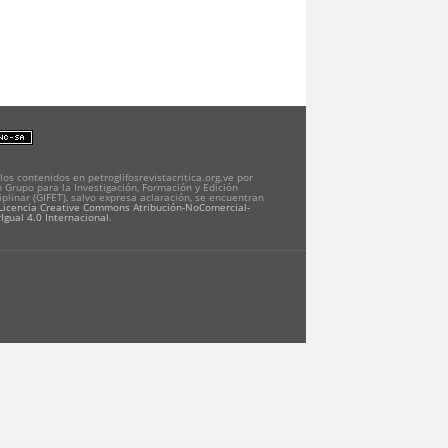
los contenidos en petroglifosrevistacritica.org.ve por
 Grupo para la Investigación, Formación y Edición
iplinar (GIFET), salvo expresa aclaración, se encuentran
Licencia Creative Commons Atribución-NoComercial-
Igual 4.0 Internacional
.