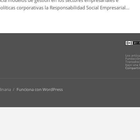
ia modelos de gestión en los sectores empresariales e
olíticas corporativas la Responsabilidad Social Empresarial...
Los artícu
Fundación
Transdisc
bajo una
Compartir
linaria
/
Funciona con WordPress