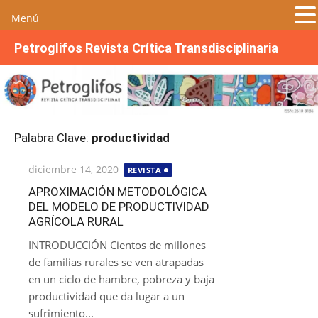
Menú
S
Petroglifos Revista Crítica Transdisciplinaria
a
l
t
a
r
Palabra Clave:
productividad
a
l
Publicada
diciembre 14, 2020
REVISTA
c
el
o
APROXIMACIÓN METODOLÓGICA
DEL MODELO DE PRODUCTIVIDAD
n
AGRÍCOLA RURAL
t
e
INTRODUCCIÓN Cientos de millones
n
de familias rurales se ven atrapadas
i
en un ciclo de hambre, pobreza y baja
d
productividad que da lugar a un
o
sufrimiento...