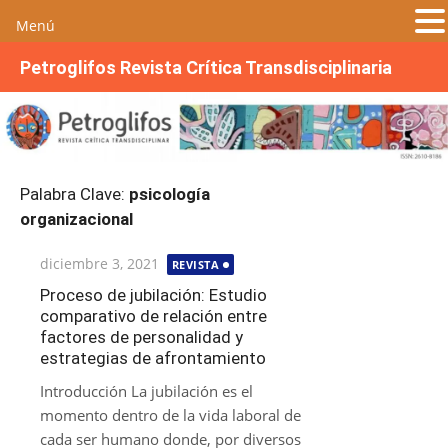
Menú
S
Petroglifos Revista Crítica Transdisciplinaria
a
l
t
a
r
Palabra Clave:
psicología
a
organizacional
l
c
Publicada
diciembre 3, 2021
REVISTA
o
el
n
Proceso de jubilación: Estudio
comparativo de relación entre
t
factores de personalidad y
e
estrategias de afrontamiento
n
i
Introducción La jubilación es el
d
momento dentro de la vida laboral de
o
cada ser humano donde, por diversos