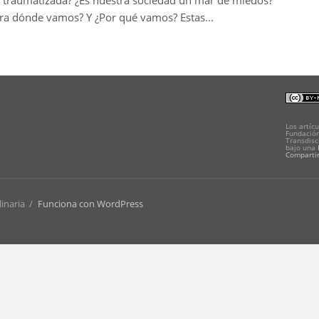
d traumatizada? ¿Es nuestra sociedad un mar de miedos?
ra dónde vamos? Y ¿Por qué vamos? Estas...
Los artícu
Fundación
Transdisc
bajo una
Compartir
linaria
/
Funciona con WordPress