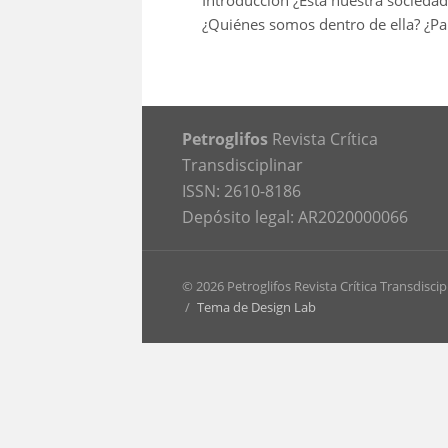
Introducción ¿Está nuestra socieda
¿Quiénes somos dentro de ella? ¿Pa
Petroglifos
Revista Crítica
Transdisciplinar
ISSN: 2610-8186
Depósito legal: AR2020000066
© 2026 Petroglifos Revista Crítica Transdiscip
/
Tema de Design Lab