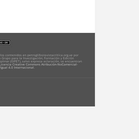
los contenidos en petroglifosrevistacritica.org.ve por
 Grupo para la Investigación, Formación y Edición
iplinar (GIFET), salvo expresa aclaración, se encuentran
Licencia Creative Commons Atribución-NoComercial-
Igual 4.0 Internacional
.