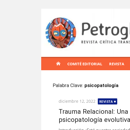
S
a
l
t
a
r
a
l
COMITÉ EDITORIAL
REVISTA
c
o
n
Palabra Clave:
psicopatología
t
e
Publicada
diciembre 12, 2022
REVISTA
n
el
i
Trauma Relacional: Una 
d
psicopatología evolutiv
o