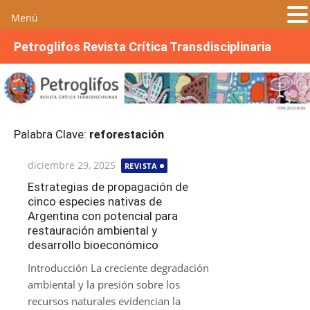
Menú
S
Petroglifos Revista Crítica Transdisciplinaria
a
l
t
a
r
Palabra Clave:
reforestación
a
l
Publicada
diciembre 29, 2025
REVISTA
c
el
o
Estrategias de propagación de
cinco especies nativas de
n
Argentina con potencial para
t
restauración ambiental y
e
desarrollo bioeconómico
n
Introducción La creciente degradación
i
ambiental y la presión sobre los
d
recursos naturales evidencian la
o