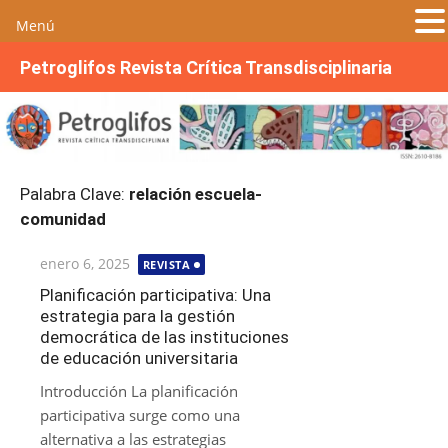
Menú
S
Petroglifos Revista Crítica Transdisciplinaria
a
l
t
a
r
Palabra Clave:
relación escuela-
a
comunidad
l
c
Publicada
enero 6, 2025
REVISTA
o
el
n
Planificación participativa: Una
estrategia para la gestión
t
democrática de las instituciones
e
de educación universitaria
n
i
Introducción La planificación
d
participativa surge como una
o
alternativa a las estrategias