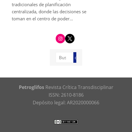
tradicionales de planificación
centralizada, donde las decisiones se
toman en el centro de poder...
i
t
n
w
s
i
t
t
a
t
g
e
Buscar:
r
r
Buscar
a
m
Petroglifos
Revista Crítica Transdisciplinar
ISSN: 2610-8186
Depósito legal: AR2020000066