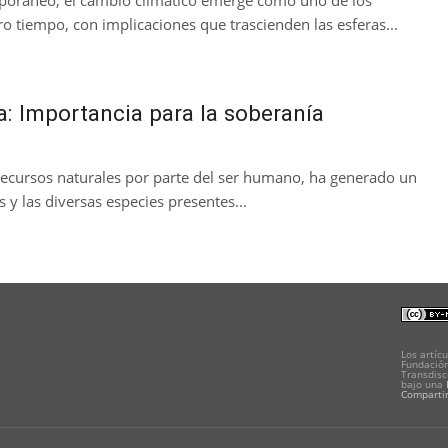
mporáneo, el cambio climático emerge como uno de los
 tiempo, con implicaciones que trascienden las esferas...
 Importancia para la soberanía
 recursos naturales por parte del ser humano, ha generado un
 y las diversas especies presentes...
Los artícu
Fundación
Transdisc
bajo una
Compartir