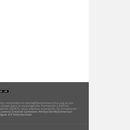
los contenidos en petroglifosrevistacritica.org.ve por
 Grupo para la Investigación, Formación y Edición
iplinar (GIFET), salvo expresa aclaración, se encuentran
Licencia Creative Commons Atribución-NoComercial-
Igual 4.0 Internacional
.