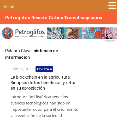
Menú
S
Petroglifos Revista Crítica Transdisciplinaria
a
l
t
a
r
Palabra Clave:
sistemas de
a
información
l
c
Publicada
julio 21, 2023
REVISTA
o
el
n
La blockchain en la agricultura:
Sinopsis de los beneficios y retos
t
en su apropiación
e
n
Introducción Históricamente los
i
avances tecnológicos han sido un
d
importante motor para el crecimiento
o
y la evolución de la sociedad