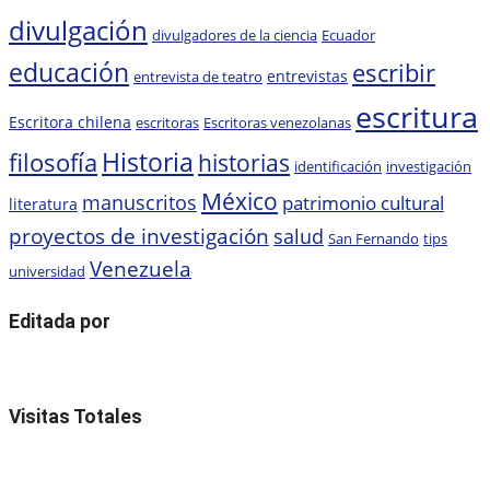
divulgación
divulgadores de la ciencia
Ecuador
educación
escribir
entrevistas
entrevista de teatro
escritura
Escritora chilena
escritoras
Escritoras venezolanas
Historia
filosofía
historias
identificación
investigación
México
manuscritos
patrimonio cultural
literatura
proyectos de investigación
salud
San Fernando
tips
Venezuela
universidad
Editada por
Visitas Totales