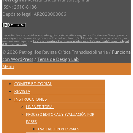
ISSN: 2610-8186
Depósito legal: AR2020000066
Los artículos contenidos en petroglifosrevistacritica.org.ve por Fundación Grupo para la
Investigación, Formación y Edición Transdisciplinar (GIFET), salvo expresa aclaración, se
encuentran bajo una
Licencia Creative Commons Atribución-NoComercial-CompartirIgual
4.0 Internacional
.
© 2026 Petroglifos Revista Crítica Transdisciplinaria
/
Funciona
con WordPress
/
Tema de Design Lab
Menú
COMITÉ EDITORIAL
REVISTA
INSTRUCCIONES
LINEA EDITORIAL
PROCESO EDITORIAL Y EVALUACIÓN POR
PARES
EVALUACIÓN POR PARES