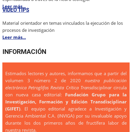
Leer más...
VIDEO TIPS
Material orientador en temas vinculados la ejecución de los
procesos de investigación
Leer más...
INFORMACIÓN
Estimados lectores y autores, informamos que a partir del
volumen 3 número 2 de 2020
nuestra publicación
electrónica Petroglifos Revista Crítica Transdisciplinar
circula
con nueva casa editorial:
Fundación Grupo para la
Investigación, Formación y Edición Transdisciplinar
(GIFET)
. El equipo editorial agradece a Investigación y
Gerencia Ambiental C.A. (INVIGA) por su invaluable apoyo
durante los dos primeros años de fructífera labor de
nuestra revista.