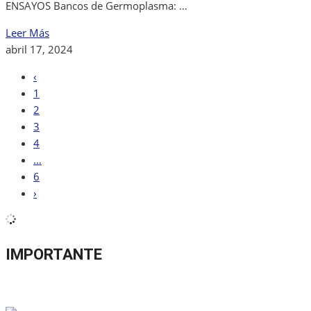
ENSAYOS Bancos de Germoplasma: …
Leer Más
abril 17, 2024
‹
1
2
3
4
…
6
›
IMPORTANTE