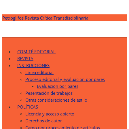
Saltar
Petroglifos Revista Crítica Transdisciplinaria
al
contenido
Petroglifos Revista Crítica Transdisciplinaria
Una Ventana Crítica desde la Transdisciplinariedad
COMITÉ EDITORIAL
REVISTA
INSTRUCCIONES
Linea editorial
Proceso editorial y evaluación por pares
Evaluación por pares
Pesentación de trabajos
Otras consideraciones de estilo
POLÍTICAS
Licencia y acceso abierto
Derechos de autor
Cargo por procesamiento de artículos