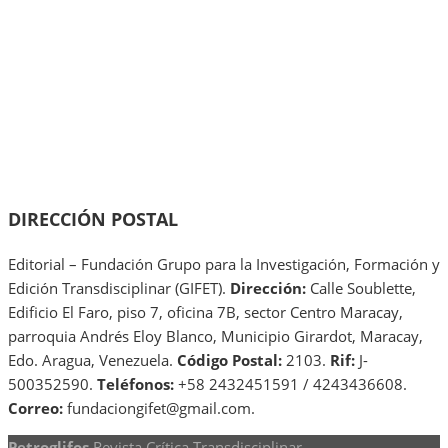
DIRECCIÓN POSTAL
Editorial – Fundación Grupo para la Investigación, Formación y
Edición Transdisciplinar (GIFET).
Dirección:
Calle Soublette,
Edificio El Faro, piso 7, oficina 7B, sector Centro Maracay,
parroquia Andrés Eloy Blanco, Municipio Girardot, Maracay,
Edo. Aragua, Venezuela.
Código Postal:
2103.
Rif:
J-
500352590.
Teléfonos:
+58 2432451591 / 4243436608.
Correo:
fundaciongifet@gmail.com.
Petroglifos
Revista Crítica Transdisciplinar