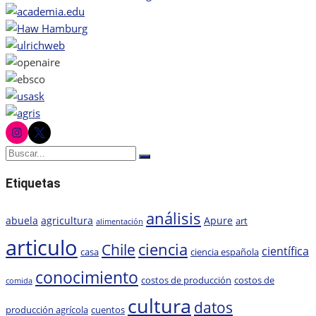
instagram
twitter
Buscar:
Buscar
Etiquetas
análisis
abuela
agricultura
Apure
art
alimentación
articulo
ciencia
Chile
científica
casa
ciencia española
conocimiento
costos de producción
costos de
comida
cultura
datos
producción agrícola
cuentos