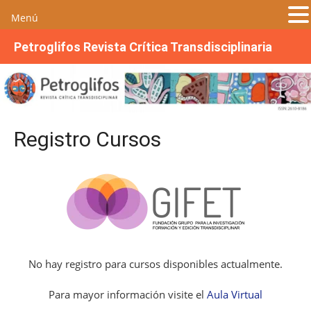
Menú
S
Petroglifos Revista Crítica Transdisciplinaria
a
l
t
a
r
Registro Cursos
a
l
c
o
n
t
e
n
No hay registro para cursos disponibles actualmente.
i
d
Para mayor información visite el
Aula Virtual
o