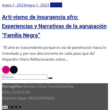
Publicada
mayo 1, 2023
mayo 1, 2023
Revista
el
Arti-vismo de insurgencia afro:
Experiencias y Narrativas de la agrupación
“Familia Negra”
“El arte es trascendente porque es vía de penetración hacia lo
irrevelado y por eso desconcierta en cada paso que da”
Alejandro Otero Reflexionando sobre...
instagram
twitter
Buscar:
Buscar
Petroglifos
Revista Crítica Transdisciplinar
ISSN: 2610-8186
Depósito legal: AR2020000066