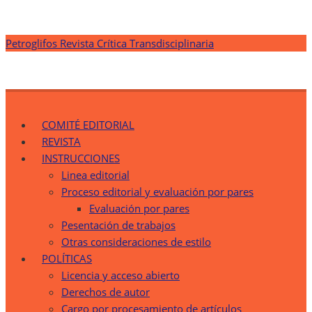
Saltar
Petroglifos Revista Crítica Transdisciplinaria
al
contenido
Petroglifos Revista Crítica Transdisciplinaria
Una Ventana Crítica desde la Transdisciplinariedad
COMITÉ EDITORIAL
REVISTA
INSTRUCCIONES
Linea editorial
Proceso editorial y evaluación por pares
Evaluación por pares
Pesentación de trabajos
Otras consideraciones de estilo
POLÍTICAS
Licencia y acceso abierto
Derechos de autor
Cargo por procesamiento de artículos