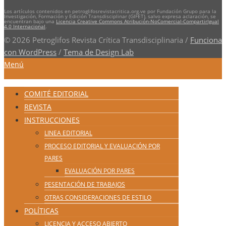
Los artículos contenidos en petroglifosrevistacritica.org.ve por Fundación Grupo para la
Investigación, Formación y Edición Transdisciplinar (GIFET), salvo expresa aclaración, se
encuentran bajo una
Licencia Creative Commons Atribución-NoComercial-CompartirIgual
4.0 Internacional
.
© 2026 Petroglifos Revista Crítica Transdisciplinaria
/
Funciona
con WordPress
/
Tema de Design Lab
Menú
COMITÉ EDITORIAL
REVISTA
INSTRUCCIONES
LINEA EDITORIAL
PROCESO EDITORIAL Y EVALUACIÓN POR
PARES
EVALUACIÓN POR PARES
PESENTACIÓN DE TRABAJOS
OTRAS CONSIDERACIONES DE ESTILO
POLÍTICAS
LICENCIA Y ACCESO ABIERTO