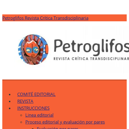
Saltar
Petroglifos Revista Crítica Transdisciplinaria
al
contenido
Petroglifos Revista Crítica Transdisciplinaria
Una Ventana Crítica desde la Transdisciplinariedad
COMITÉ EDITORIAL
REVISTA
INSTRUCCIONES
Linea editorial
Proceso editorial y evaluación por pares
Evaluación por pares