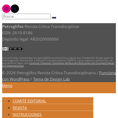
instagram
twitter
Buscar:
Buscar
Petroglifos
Revista Crítica Transdisciplinar
ISSN: 2610-8186
Depósito legal: AR2020000066
Los artículos contenidos en petroglifosrevistacritica.org.ve por Fundación Grupo para la
Investigación, Formación y Edición Transdisciplinar (GIFET), salvo expresa aclaración, se
encuentran bajo una
Licencia Creative Commons Atribución-NoComercial-CompartirIgual
4.0 Internacional
.
© 2026 Petroglifos Revista Crítica Transdisciplinaria
/
Funciona
con WordPress
/
Tema de Design Lab
Menú
COMITÉ EDITORIAL
REVISTA
INSTRUCCIONES