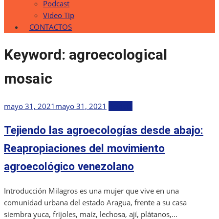
Podcast
Video Tip
CONTACTOS
Keyword:
agroecological
mosaic
Publicada
mayo 31, 2021
mayo 31, 2021
Revista
el
Tejiendo las agroecologías desde abajo:
Reapropiaciones del movimiento
agroecológico venezolano
Introducción Milagros es una mujer que vive en una
comunidad urbana del estado Aragua, frente a su casa
siembra yuca, frijoles, maíz, lechosa, ají, plátanos,...