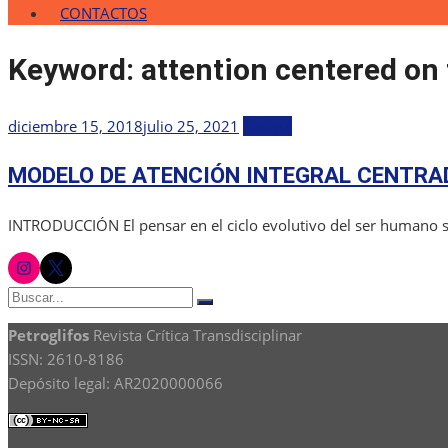
CONTACTOS
Keyword:
attention centered on
Publicada
diciembre 15, 2018
julio 25, 2021
Revista
el
MODELO DE ATENCIÓN INTEGRAL CENTRAD
INTRODUCCIÓN El pensar en el ciclo evolutivo del ser humano si
instagram
twitter
Buscar:
Buscar
Petroglifos
Revista Crítica Transdisciplinar
ISSN: 2610-8186
Depósito legal: AR2020000066