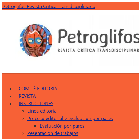
Saltar
Petroglifos Revista Crítica Transdisciplinaria
al
contenido
Petroglifos Revista Crítica Transdisciplinaria
Una Ventana Crítica desde la Transdisciplinariedad
COMITÉ EDITORIAL
REVISTA
INSTRUCCIONES
Linea editorial
Proceso editorial y evaluación por pares
Evaluación por pares
Pesentación de trabajos