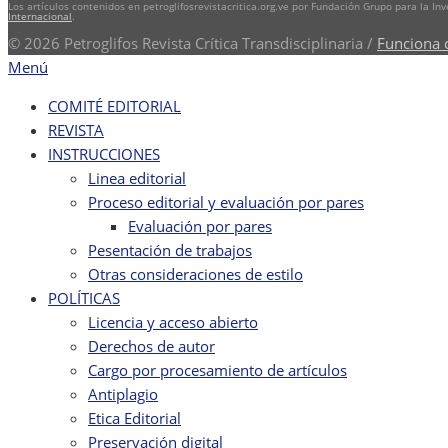
Los artículos contenidos en petroglifosrevistacritica.org.ve por Fundación Grupo para la In
Internacional
.
© 2026 Petroglifos Revista Crítica Transdisciplinaria
/
Funciona 
Menú
COMITÉ EDITORIAL
REVISTA
INSTRUCCIONES
Linea editorial
Proceso editorial y evaluación por pares
Evaluación por pares
Pesentación de trabajos
Otras consideraciones de estilo
POLÍTICAS
Licencia y acceso abierto
Derechos de autor
Cargo por procesamiento de artículos
Antiplagio
Etica Editorial
Preservación digital