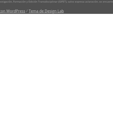
vestigación, Formación y Edición Transdisciplinar (GIFET), salvo expresa aclaración, se encuen
con WordPress
/
Tema de Design Lab