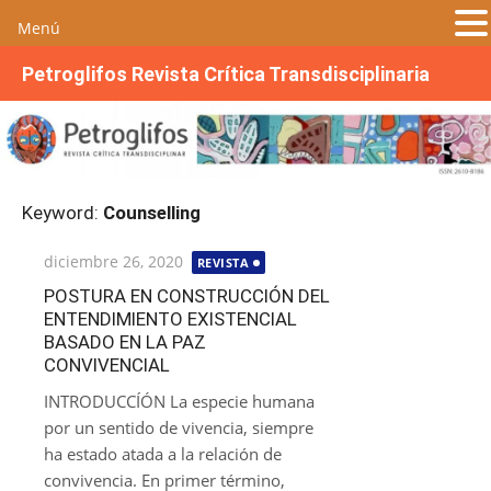
Menú
S
Petroglifos Revista Crítica Transdisciplinaria
a
l
t
a
r
Keyword:
Counselling
a
l
Publicada
diciembre 26, 2020
REVISTA
c
el
o
POSTURA EN CONSTRUCCIÓN DEL
ENTENDIMIENTO EXISTENCIAL
n
BASADO EN LA PAZ
t
CONVIVENCIAL
e
n
INTRODUCCÍÓN La especie humana
i
por un sentido de vivencia, siempre
d
ha estado atada a la relación de
o
convivencia. En primer término,