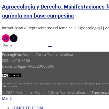
el
Agroecología y Derecho: Manifestaciones fu
agrícola con base campesina
Introducción Al representarnos el tema de la Agroecología[1] y
instagram
twitter
Buscar:
Buscar
Petroglifos
Revista Crítica Transdisciplinar
ISSN: 2610-8186
Depósito legal: AR2020000066
Los artículos contenidos en petroglifosrevistacritica.org.ve por Fundación Grupo para la In
Internacional
.
© 2026 Petroglifos Revista Crítica Transdisciplinaria
/
Funciona 
Menú
COMITÉ EDITORIAL