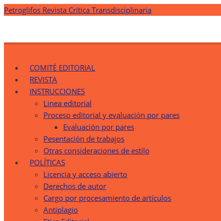
Saltar
Petroglifos Revista Crítica Transdisciplinaria
al
contenido
Petroglifos Revista Crítica Transdisciplinaria
Una Ventana Crítica desde la Transdisciplinariedad
COMITÉ EDITORIAL
REVISTA
INSTRUCCIONES
Linea editorial
Proceso editorial y evaluación por pares
Evaluación por pares
Pesentación de trabajos
Otras consideraciones de estilo
POLÍTICAS
Licencia y acceso abierto
Derechos de autor
Cargo por procesamiento de artículos
Antiplagio