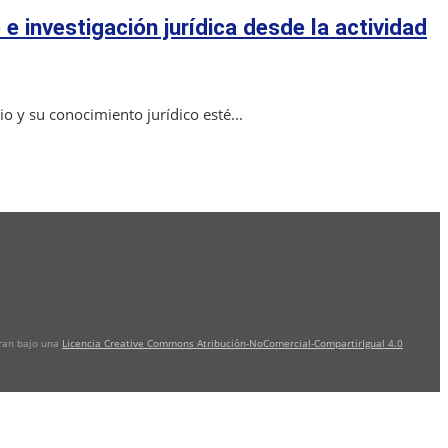
investigación jurídica desde la actividad
 y su conocimiento jurídico esté...
tran bajo una
Licencia Creative Commons Atribución-NoComercial-CompartirIgual 4.0