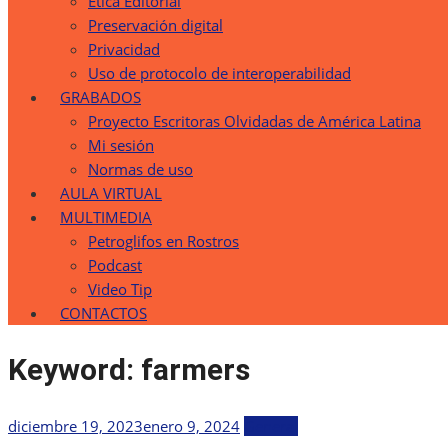
Etica Editorial
Preservación digital
Privacidad
Uso de protocolo de interoperabilidad
GRABADOS
Proyecto Escritoras Olvidadas de América Latina
Mi sesión
Normas de uso
AULA VIRTUAL
MULTIMEDIA
Petroglifos en Rostros
Podcast
Video Tip
CONTACTOS
Keyword:
farmers
Publicada
diciembre 19, 2023
enero 9, 2024
General