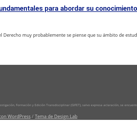
ndamentales para abordar su conocimiento e 
 el Derecho muy probablemente se piense que su ámbito de estudio
vestigación, Formación y Edición Transdisciplinar (GIFET), salvo expresa aclaración, se encuen
con WordPress
/
Tema de Design Lab