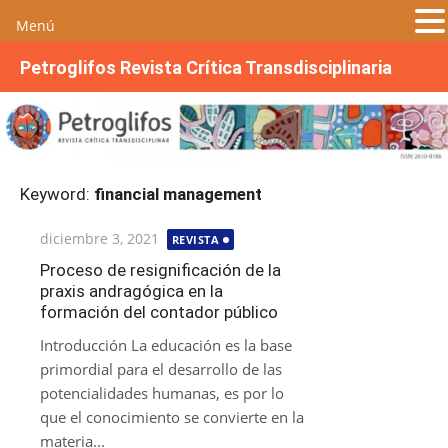
Menú
S
Petroglifos Revista Crítica Transdisciplinaria
a
l
t
a
r
Keyword:
financial management
a
l
Publicada
diciembre 3, 2021
REVISTA
c
el
o
Proceso de resignificación de la
praxis andragógica en la
n
formación del contador público
t
e
Introducción La educación es la base
n
primordial para el desarrollo de las
i
potencialidades humanas, es por lo
d
que el conocimiento se convierte en la
o
materia...