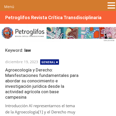
Menú
S
Petroglifos Revista Crítica Transdisciplinaria
a
l
t
a
r
Keyword:
law
a
l
Publicada
diciembre 19, 2023
GENERAL
c
el
o
Agroecología y Derecho:
Manifestaciones fundamentales para
n
abordar su conocimiento e
t
investigación jurídica desde la
e
actividad agrícola con base
n
campesina
i
Introducción Al representarnos el tema
d
de la Agroecología[1] y el Derecho muy
o