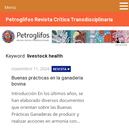
Menú
S
Petroglifos Revista Crítica Transdisciplinaria
a
l
t
a
r
Keyword:
livestock health
a
l
Publicada
noviembre 11, 2024
REVISTA
c
el
o
Buenas prácticas en la ganadería
bovina
n
t
Introducción En los últimos años, se
e
han elaborado diversos documentos
n
que orientan sobre las Buenas
i
Prácticas Ganaderas de producir y
d
realizar acciones en armonía con...
o