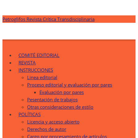
Saltar
Petroglifos Revista Crítica Transdisciplinaria
al
contenido
Petroglifos Revista Crítica Transdisciplinaria
Una Ventana Crítica desde la Transdisciplinariedad
COMITÉ EDITORIAL
REVISTA
INSTRUCCIONES
Linea editorial
Proceso editorial y evaluación por pares
Evaluación por pares
Pesentación de trabajos
Otras consideraciones de estilo
POLÍTICAS
Licencia y acceso abierto
Derechos de autor
Cargo por procesamiento de artículos