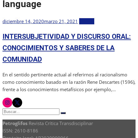
language
Publicada
diciembre 14, 2020
marzo 21, 2021
Revista
el
INTERSUBJETIVIDAD Y DISCURSO ORAL:
CONOCIMIENTOS Y SABERES DE LA
COMUNIDAD
En el sentido pertinente actual al referirnos al racionalismo
como conocimiento basado en la razón Rene Descartes (1596),
frente a los conocimientos metafísicos por ejemplo,...
instagram
twitter
Buscar:
Buscar
Petroglifos
Revista Crítica Transdisciplinar
ISSN: 2610-8186
Depósito legal: AR2020000066