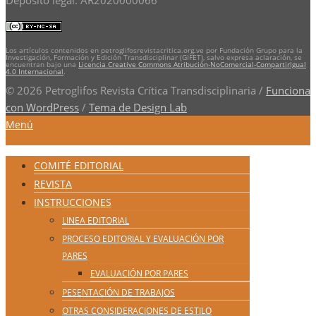
Los artículos contenidos en petroglifosrevistacritica.org.ve por Fundación Grupo para la
Investigación, Formación y Edición Transdisciplinar (GIFET), salvo expresa aclaración, se
encuentran bajo una
Licencia Creative Commons Atribución-NoComercial-CompartirIgual
4.0 Internacional
.
© 2026 Petroglifos Revista Crítica Transdisciplinaria
/
Funciona
con WordPress
/
Tema de Design Lab
Menú
COMITÉ EDITORIAL
REVISTA
INSTRUCCIONES
LINEA EDITORIAL
PROCESO EDITORIAL Y EVALUACIÓN POR
PARES
EVALUACIÓN POR PARES
PESENTACIÓN DE TRABAJOS
OTRAS CONSIDERACIONES DE ESTILO