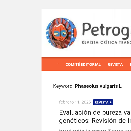
S
a
l
t
a
r
a
l
COMITÉ EDITORIAL
REVISTA
c
o
n
Keyword:
Phaseolus vulgaris L
t
e
Publicada
febrero 11, 2025
REVISTA
n
el
i
Evaluación de pureza va
d
genéticos: Revisión de 
o