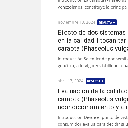
Introducción La caraota (Phaseolus v
venezolanos, constituye la principal
Publicada
noviembre 13, 2024
REVISTA
el
Efecto de dos sistemas
en la calidad fitosanita
caraota (Phaseolus vulga
Introducción Se entiende por semill
genética, alto vigor y viabilidad, u
Publicada
abril 17, 2024
REVISTA
el
Evaluación de la calidad
caraota (Phaseolus vulga
acondicionamiento y a
Introducción Desde el punto de vista
consumidor evalúa para decidir si u