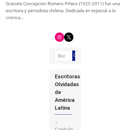
Graciela Concepción Romero Piñero (1925-2011) fue una
escritora y periodista chilena. Dedicada en especial a la
crónica...
i
t
n
w
s
i
t
t
a
t
g
e
Buscar:
r
r
Buscar
a
m
Escritoras
Olvidadas
de
América
Latina
Capítulo