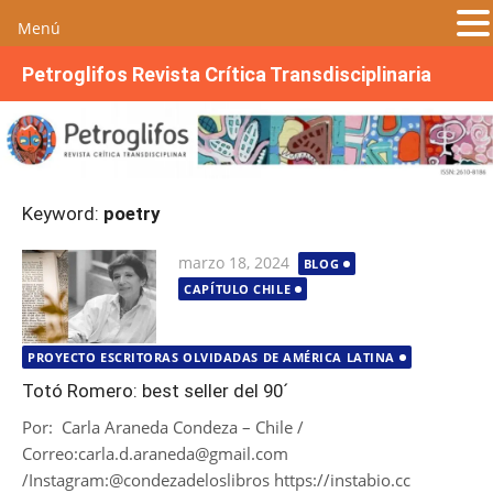
Menú
S
Petroglifos Revista Crítica Transdisciplinaria
a
l
t
a
r
Keyword:
poetry
a
l
Publicada
marzo 18, 2024
BLOG
c
el
CAPÍTULO CHILE
o
n
t
PROYECTO ESCRITORAS OLVIDADAS DE AMÉRICA LATINA
e
Totó Romero: best seller del 90´
n
Por: Carla Araneda Condeza – Chile /
i
Correo:carla.d.araneda@gmail.com
d
/Instagram:@condezadeloslibros https://instabio.cc
o