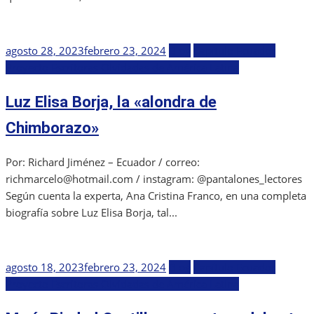
Publicada
agosto 28, 2023
febrero 23, 2024
Blog
Capítulo Ecuador
el
Proyecto Escritoras Olvidadas de América Latina
Luz Elisa Borja, la «alondra de
Chimborazo»
Por: Richard Jiménez – Ecuador / correo:
richmarcelo@hotmail.com / instagram: @pantalones_lectores
Según cuenta la experta, Ana Cristina Franco, en una completa
biografía sobre Luz Elisa Borja, tal...
Publicada
agosto 18, 2023
febrero 23, 2024
Blog
Capítulo Ecuador
el
Proyecto Escritoras Olvidadas de América Latina