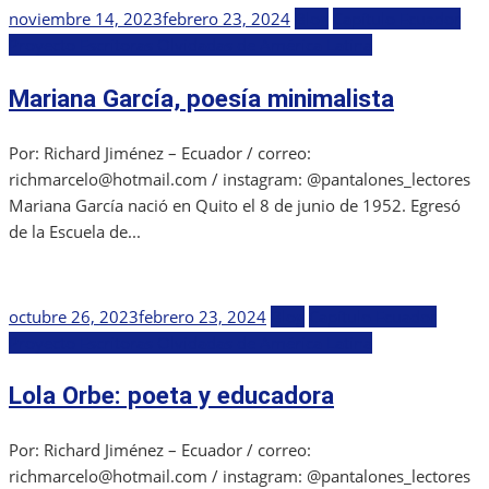
Publicada
noviembre 14, 2023
febrero 23, 2024
Blog
Capítulo Ecuador
el
Proyecto Escritoras Olvidadas de América Latina
Mariana García, poesía minimalista
Por: Richard Jiménez – Ecuador / correo:
richmarcelo@hotmail.com / instagram: @pantalones_lectores
Mariana García nació en Quito el 8 de junio de 1952. Egresó
de la Escuela de...
Publicada
octubre 26, 2023
febrero 23, 2024
Blog
Capítulo Ecuador
el
Proyecto Escritoras Olvidadas de América Latina
Lola Orbe: poeta y educadora
Por: Richard Jiménez – Ecuador / correo:
richmarcelo@hotmail.com / instagram: @pantalones_lectores