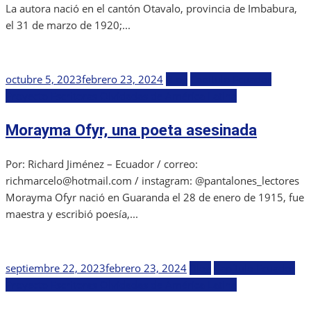
La autora nació en el cantón Otavalo, provincia de Imbabura,
el 31 de marzo de 1920;...
Publicada
octubre 5, 2023
febrero 23, 2024
Blog
Capítulo Ecuador
el
Proyecto Escritoras Olvidadas de América Latina
Morayma Ofyr, una poeta asesinada
Por: Richard Jiménez – Ecuador / correo:
richmarcelo@hotmail.com / instagram: @pantalones_lectores
Morayma Ofyr nació en Guaranda el 28 de enero de 1915, fue
maestra y escribió poesía,...
Publicada
septiembre 22, 2023
febrero 23, 2024
Blog
Capítulo Ecuador
el
Proyecto Escritoras Olvidadas de América Latina