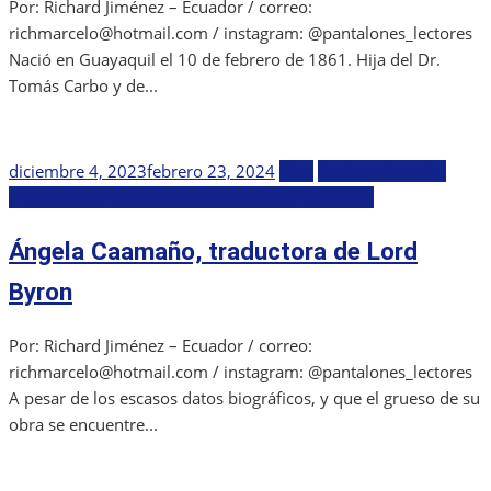
Por: Richard Jiménez – Ecuador / correo:
richmarcelo@hotmail.com / instagram: @pantalones_lectores
Nació en Guayaquil el 10 de febrero de 1861. Hija del Dr.
Tomás Carbo y de...
Publicada
diciembre 4, 2023
febrero 23, 2024
Blog
Capítulo Ecuador
el
Proyecto Escritoras Olvidadas de América Latina
Ángela Caamaño, traductora de Lord
Byron
Por: Richard Jiménez – Ecuador / correo:
richmarcelo@hotmail.com / instagram: @pantalones_lectores
A pesar de los escasos datos biográficos, y que el grueso de su
obra se encuentre...