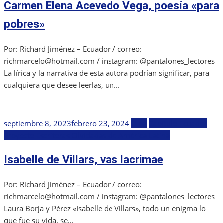
Carmen Elena Acevedo Vega, poesía «para
pobres»
Por: Richard Jiménez – Ecuador / correo:
richmarcelo@hotmail.com / instagram: @pantalones_lectores
La lírica y la narrativa de esta autora podrían significar, para
cualquiera que desee leerlas, un...
Publicada
septiembre 8, 2023
febrero 23, 2024
Blog
Capítulo Ecuador
el
Proyecto Escritoras Olvidadas de América Latina
Isabelle de Villars, vas lacrimae
Por: Richard Jiménez – Ecuador / correo:
richmarcelo@hotmail.com / instagram: @pantalones_lectores
Laura Borja y Pérez «Isabelle de Villars», todo un enigma lo
que fue su vida, se...