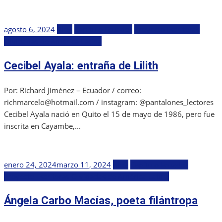
Publicada
agosto 6, 2024
Blog
Capítulo Ecuador
Proyecto Escritoras
el
Olvidadas de América Latina
Cecibel Ayala: entraña de Lilith
Por: Richard Jiménez – Ecuador / correo:
richmarcelo@hotmail.com / instagram: @pantalones_lectores
Cecibel Ayala nació en Quito el 15 de mayo de 1986, pero fue
inscrita en Cayambe,...
Publicada
enero 24, 2024
marzo 11, 2024
Blog
Capítulo Ecuador
el
Proyecto Escritoras Olvidadas de América Latina
Ángela Carbo Macías, poeta filántropa