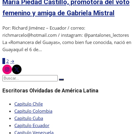
María Piedad Castillo, promotora del voto
femenino y amiga de Gabriela Mistral
Por: Richard Jiménez – Ecuador / correo:
richmarcelo@hotmail.com / instagram: @pantalones_lectores
La «Romancera del Guayas», como bien fue conocida, nació en
Guayaquil el 6 de...
1
2
→
Paginación
instagram
twitter
de
Buscar:
Buscar
entradas
Escritoras Olvidadas de América Latina
Capítulo Chile
Capítulo Colombia
Capítulo Cuba
Capítulo Ecuador
Capítulo Venezuela