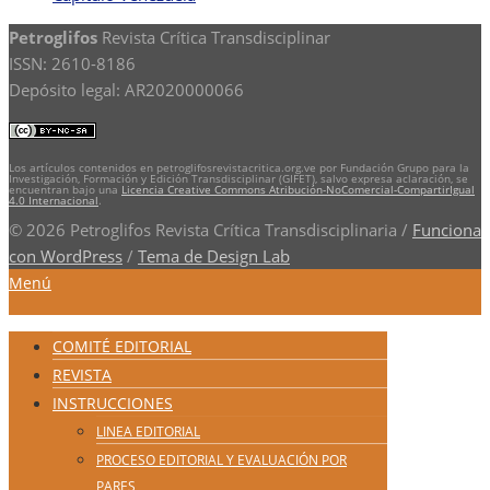
Petroglifos
Revista Crítica Transdisciplinar
ISSN: 2610-8186
Depósito legal: AR2020000066
Los artículos contenidos en petroglifosrevistacritica.org.ve por Fundación Grupo para la
Investigación, Formación y Edición Transdisciplinar (GIFET), salvo expresa aclaración, se
encuentran bajo una
Licencia Creative Commons Atribución-NoComercial-CompartirIgual
4.0 Internacional
.
© 2026 Petroglifos Revista Crítica Transdisciplinaria
/
Funciona
con WordPress
/
Tema de Design Lab
Menú
COMITÉ EDITORIAL
REVISTA
INSTRUCCIONES
LINEA EDITORIAL
PROCESO EDITORIAL Y EVALUACIÓN POR
PARES