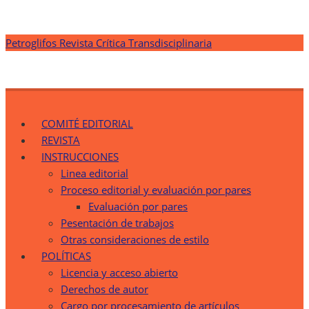
Saltar
Petroglifos Revista Crítica Transdisciplinaria
al
contenido
Petroglifos Revista Crítica Transdisciplinaria
Una Ventana Crítica desde la Transdisciplinariedad
COMITÉ EDITORIAL
REVISTA
INSTRUCCIONES
Linea editorial
Proceso editorial y evaluación por pares
Evaluación por pares
Pesentación de trabajos
Otras consideraciones de estilo
POLÍTICAS
Licencia y acceso abierto
Derechos de autor
Cargo por procesamiento de artículos