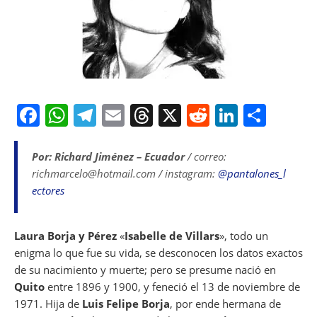
F
W
T
E
T
X
R
Li
S
a
h
el
m
h
e
n
h
c
at
e
ai
re
d
k
ar
Por: Richard Jiménez – Ecuador
/ correo:
richmarcelo@hotmail.com / instagram:
@pantalones_l
e
s
gr
l
a
di
e
e
ectores
b
A
a
d
t
dI
o
p
m
s
n
Laura Borja y Pérez
«
Isabelle de Villars
», todo un
o
p
enigma lo que fue su vida, se desconocen los datos exactos
k
de su nacimiento y muerte; pero se presume nació en
Quito
entre 1896 y 1900, y feneció el 13 de noviembre de
1971. Hija de
Luis Felipe Borja
, por ende hermana de