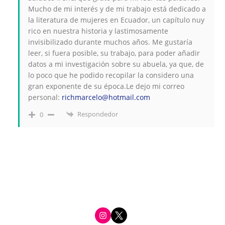
Mucho de mi interés y de mi trabajo está dedicado a
la literatura de mujeres en Ecuador, un capítulo nuy
rico en nuestra historia y lastimosamente
invisibilizado durante muchos años. Me gustaría
leer, si fuera posible, su trabajo, para poder añadir
datos a mi investigación sobre su abuela, ya que, de
lo poco que he podido recopilar la considero una
gran exponente de su época.Le dejo mi correo
personal:
richmarcelo@hotmail.com
Respondedor
0
i
t
n
w
s
i