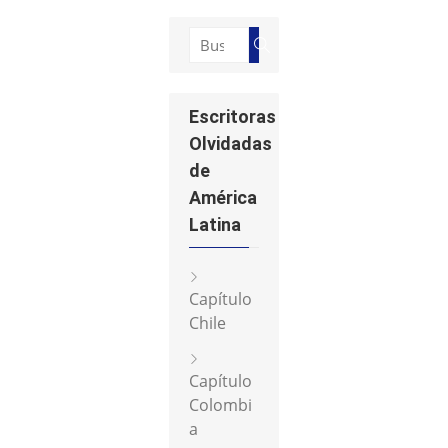
t
t
a
t
g
e
Buscar:
r
r
Buscar
a
m
Escritoras
Olvidadas
de
América
Latina
Capítulo
Chile
Capítulo
Colombi
a