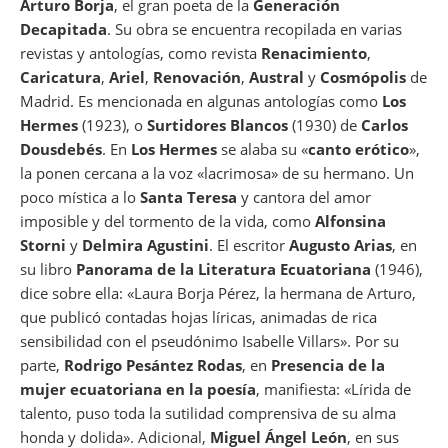
Arturo Borja
, el gran poeta de la
Generación
Decapitada
. Su obra se encuentra recopilada en varias
revistas y antologías, como revista
Renacimiento
,
Caricatura
,
Ariel
,
Renovación
,
Austral
y
Cosmópolis
de
Madrid. Es mencionada en algunas antologías como
Los
Hermes
(1923), o
Surtidores Blancos
(1930) de
Carlos
Dousdebés
. En
Los Hermes
se alaba su «
canto erótico
»,
la ponen cercana a la voz «lacrimosa» de su hermano. Un
poco mística a lo
Santa Teresa
y cantora del amor
imposible y del tormento de la vida, como
Alfonsina
Storni
y
Delmira Agustini
. El escritor
Augusto Arias
, en
su libro
Panorama de la Literatura Ecuatoriana
(1946),
dice sobre ella: «Laura Borja Pérez, la hermana de Arturo,
que publicó contadas hojas líricas, animadas de rica
sensibilidad con el pseudónimo Isabelle Villars». Por su
parte,
Rodrigo Pesántez Rodas
, en
Presencia de la
mujer ecuatoriana en la poesía
, manifiesta: «Lírida de
talento, puso toda la sutilidad comprensiva de su alma
honda y dolida». Adicional,
Miguel Ángel León
, en sus