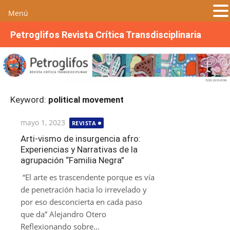
Menú
S
Petroglifos Revista Crítica Transdisciplinaria
a
l
t
a
r
Keyword:
political movement
a
l
Publicada
mayo 1, 2023
REVISTA
c
el
o
Arti-vismo de insurgencia afro:
Experiencias y Narrativas de la
n
agrupación “Familia Negra”
t
e
“El arte es trascendente porque es vía
n
de penetración hacia lo irrevelado y
i
por eso desconcierta en cada paso
d
que da” Alejandro Otero
o
Reflexionando sobre...