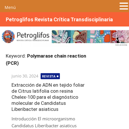
Menú
S
Petroglifos Revista Crítica Transdisciplinaria
a
l
t
a
r
Keyword:
Polymarase chain reaction
a
(PCR)
l
c
Publicada
junio 30, 2024
REVISTA
o
el
n
Extracción de ADN en tejido foliar
de Citrus latifolia con resina
t
Chelex-100 para el diagnóstico
e
molecular de Candidatus
n
Liberibacter asiaticus
i
Introducción El microorganismo
d
Candidatus Liberibacter asiaticus
o