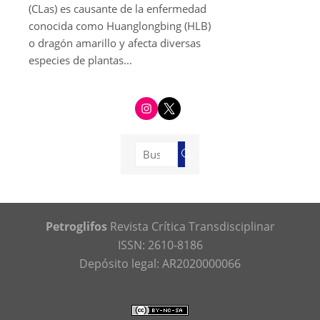
(CLas) es causante de la enfermedad
conocida como Huanglongbing (HLB)
o dragón amarillo y afecta diversas
especies de plantas...
i
t
n
w
s
i
t
t
a
t
g
e
Buscar:
r
r
Buscar
a
m
Petroglifos
Revista Crítica Transdisciplinar
ISSN: 2610-8186
Depósito legal: AR2020000066