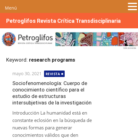
Menú
S
Petroglifos Revista Crítica Transdisciplinaria
a
l
t
a
r
Keyword:
research programs
a
l
Publicada
mayo 30, 2021
REVISTA
c
el
o
Sociofenomenología: Cuerpo de
conocimiento científico para el
n
estudio de estructuras
t
intersubjetivas de la investigación
e
n
Introducción La humanidad está en
i
constante eclosión en la búsqueda de
d
nuevas formas para generar
o
conocimientos válidos que den