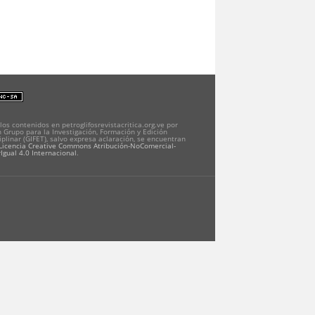
los contenidos en petroglifosrevistacritica.org.ve por
 Grupo para la Investigación, Formación y Edición
iplinar (GIFET), salvo expresa aclaración, se encuentran
Licencia Creative Commons Atribución-NoComercial-
Igual 4.0 Internacional
.