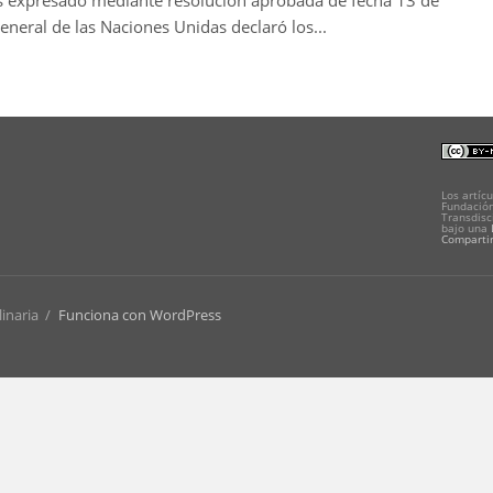
es expresado mediante resolución aprobada de fecha 13 de
neral de las Naciones Unidas declaró los...
Los artícu
Fundación
Transdisc
bajo una
Compartir
linaria
/
Funciona con WordPress