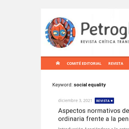
S
a
l
t
a
r
a
l
COMITÉ EDITORIAL
REVISTA
c
o
n
Keyword:
social equality
t
e
Publicada
diciembre 3, 2021
REVISTA
n
el
i
Aspectos normativos de
d
ordinaria frente a la pe
o