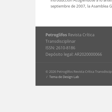
Introducción Acogiéndose a lo ant
septiembre de 2007, la Asamblea Ge
Petroglifos
Revista Crítica
Transdisciplinar
ISSN: 2610-8186
Depósito legal: AR2020000066
© 2026 Petroglifos Revista Crítica Transdiscip
/
Tema de Design Lab