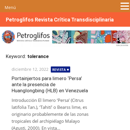
Menú
S
Petroglifos Revista Crítica Transdisciplinaria
a
l
t
a
r
Keyword:
tolerance
a
l
Publicada
diciembre 12, 2022
REVISTA
c
el
o
Portainjertos para limero ‘Persa’
ante la presencia de
n
Huanglongbing (HLB) en Venezuela
t
e
Introducción El limero ‘Persa’ (Citrus
n
latifolia Tan.), ‘Tahití’ o Bearss lime, es
i
originario probablemente de las zonas
d
tropicales del archipiélago Malayo
o
(Agusti, 2000). En vista...