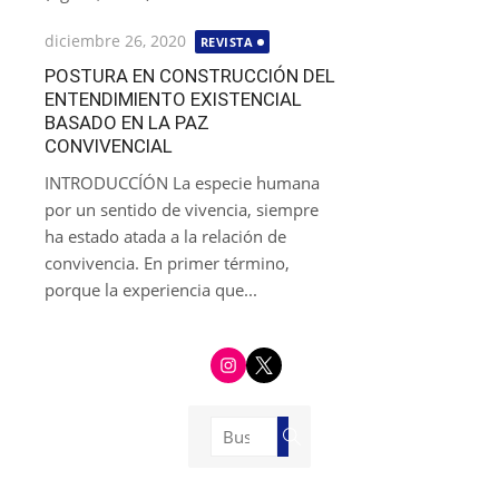
Publicada
diciembre 26, 2020
REVISTA
el
POSTURA EN CONSTRUCCIÓN DEL
ENTENDIMIENTO EXISTENCIAL
BASADO EN LA PAZ
CONVIVENCIAL
INTRODUCCÍÓN La especie humana
por un sentido de vivencia, siempre
ha estado atada a la relación de
convivencia. En primer término,
porque la experiencia que...
i
t
n
w
s
i
t
t
a
t
g
e
Buscar:
r
r
Buscar
a
m