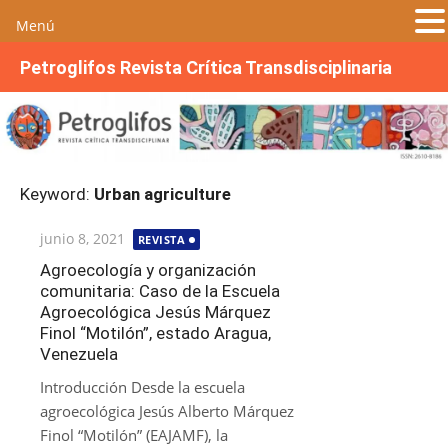
Menú
S
Petroglifos Revista Crítica Transdisciplinaria
a
l
t
a
r
Keyword:
Urban agriculture
a
l
Publicada
junio 8, 2021
REVISTA
c
el
o
Agroecología y organización
comunitaria: Caso de la Escuela
n
Agroecológica Jesús Márquez
t
Finol “Motilón”, estado Aragua,
e
Venezuela
n
Introducción Desde la escuela
i
agroecológica Jesús Alberto Márquez
d
Finol “Motilón” (EAJAMF), la
o