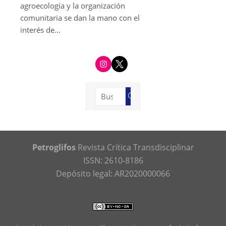
agroecología y la organización
comunitaria se dan la mano con el
interés de...
i
t
n
w
s
i
t
t
a
t
g
e
Buscar:
r
r
Buscar
a
m
Petroglifos
Revista Crítica Transdisciplinar
ISSN: 2610-8186
Depósito legal: AR2020000066