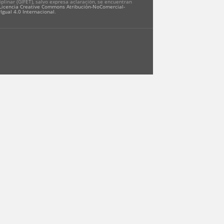
iplinar (GIFET), salvo expresa aclaración, se encuentran
Licencia Creative Commons Atribución-NoComercial-
Igual 4.0 Internacional
.