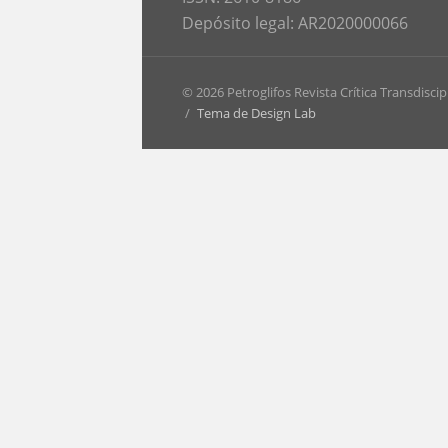
Depósito legal: AR2020000066
© 2026 Petroglifos Revista Crítica Transdiscip
/
Tema de Design Lab