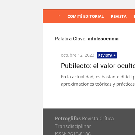
S
COMITÉ EDITORIAL
REVISTA
a
l
t
Palabra Clave:
adolescencia
a
r
Publicada
octubre 12, 2023
a
REVISTA
el
l
Pubilecto: el valor ocul
c
En la actualidad, es bastante difícil
o
aproximaciones teóricas y prácticas
n
t
e
n
i
Petroglifos
Revista Crítica
d
Transdisciplinar
o
ISSN: 2610-8186