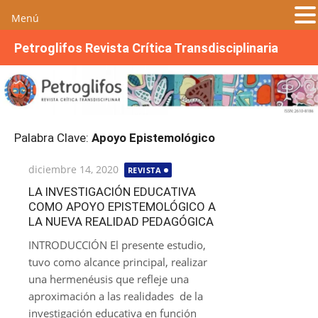
Menú
S
Petroglifos Revista Crítica Transdisciplinaria
a
l
t
a
r
Palabra Clave:
Apoyo Epistemológico
a
l
Publicada
diciembre 14, 2020
REVISTA
c
el
o
LA INVESTIGACIÓN EDUCATIVA
COMO APOYO EPISTEMOLÓGICO A
n
LA NUEVA REALIDAD PEDAGÓGICA
t
e
INTRODUCCIÓN El presente estudio,
n
tuvo como alcance principal, realizar
i
una hermenéusis que refleje una
d
aproximación a las realidades de la
o
investigación educativa en función