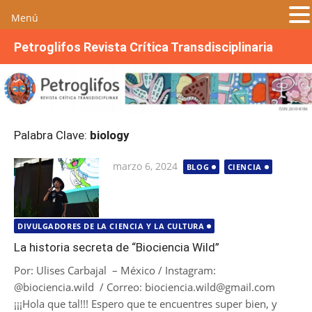
Menú
S
Petroglifos Revista Crítica Transdisciplinaria
a
l
t
a
r
Palabra Clave:
biology
a
l
Publicada
marzo 6, 2024
BLOG
CIENCIA
c
el
o
n
t
DIVULGADORES DE LA CIENCIA Y LA CULTURA
e
La historia secreta de “Biociencia Wild”
n
Por: Ulises Carbajal – México / Instagram:
i
@biociencia.wild / Correo: biociencia.wild@gmail.com
d
¡¡¡Hola que tal!!! Espero que te encuentres super bien, y
o