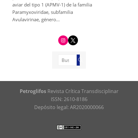
aviar del tipo 1 (APMV-1) de la familia
Paramyxoviridae, subfamilia
Avulavirinae, género...
i
t
n
w
s
i
t
t
a
t
g
e
Buscar:
r
r
Buscar
a
m
Petroglifos
Revista Crítica Transdisciplinar
ISSN: 2610-8186
Depósito legal: AR2020000066