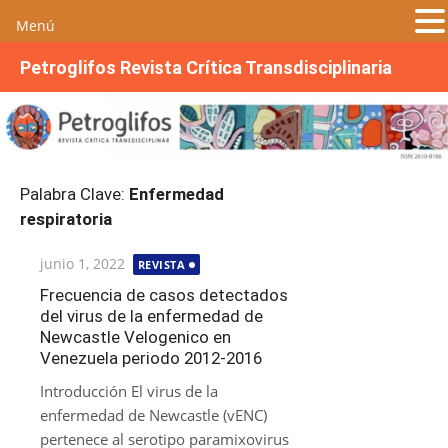
Menú
S
Petroglifos Revista Crítica Transdisciplinaria
a
l
t
a
r
Palabra Clave:
Enfermedad
a
respiratoria
l
c
Publicada
junio 1, 2022
REVISTA
o
el
n
Frecuencia de casos detectados
del virus de la enfermedad de
t
Newcastle Velogenico en
e
Venezuela periodo 2012-2016
n
i
Introducción El virus de la
d
enfermedad de Newcastle (vENC)
o
pertenece al serotipo paramixovirus