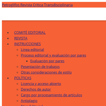
Saltar
Petroglifos Revista Crítica Transdisciplinaria
al
contenido
Petroglifos Revista Crítica Transdisciplinaria
Una Ventana Crítica desde la Transdisciplinariedad
COMITÉ EDITORIAL
REVISTA
INSTRUCCIONES
Linea editorial
Proceso editorial y evaluación por pares
Evaluación por pares
Pesentación de trabajos
Otras consideraciones de estilo
POLÍTICAS
Licencia y acceso abierto
Derechos de autor
Cargo por procesamiento de artículos
Antiplagio