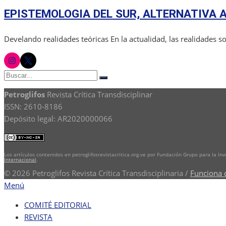
el
EPISTEMOLOGIA DEL SUR, ALTERNATIVA
Develando realidades teóricas En la actualidad, las realidades s
instagram
twitter
Buscar:
Buscar
Petroglifos
Revista Crítica Transdisciplinar
ISSN: 2610-8186
Depósito legal: AR2020000066
Los artículos contenidos en petroglifosrevistacritica.org.ve por Fundación Grupo para la In
Internacional
.
© 2026 Petroglifos Revista Crítica Transdisciplinaria
/
Funciona 
Menú
COMITÉ EDITORIAL
REVISTA