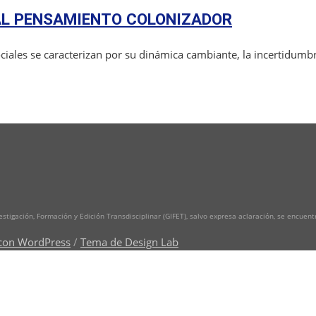
 AL PENSAMIENTO COLONIZADOR
ociales se caracterizan por su dinámica cambiante, la incertidumbr
vestigación, Formación y Edición Transdisciplinar (GIFET), salvo expresa aclaración, se encuen
con WordPress
/
Tema de Design Lab