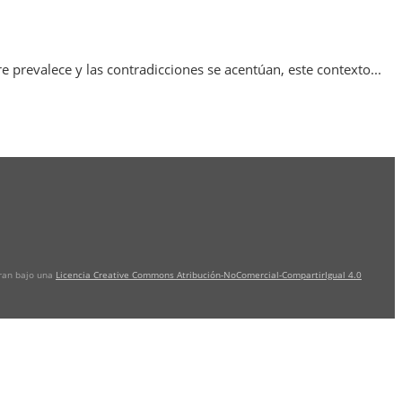
e prevalece y las contradicciones se acentúan, este contexto...
tran bajo una
Licencia Creative Commons Atribución-NoComercial-CompartirIgual 4.0