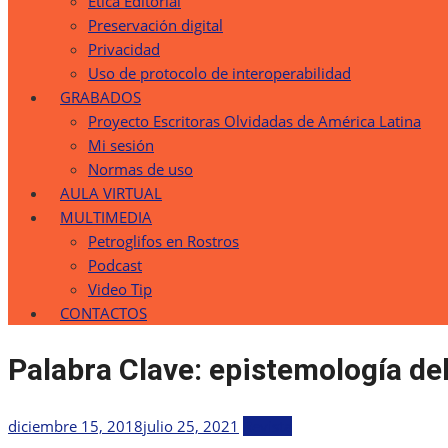
Etica Editorial
Preservación digital
Privacidad
Uso de protocolo de interoperabilidad
GRABADOS
Proyecto Escritoras Olvidadas de América Latina
Mi sesión
Normas de uso
AULA VIRTUAL
MULTIMEDIA
Petroglifos en Rostros
Podcast
Video Tip
CONTACTOS
Palabra Clave:
epistemología del
Publicada
diciembre 15, 2018
julio 25, 2021
Revista