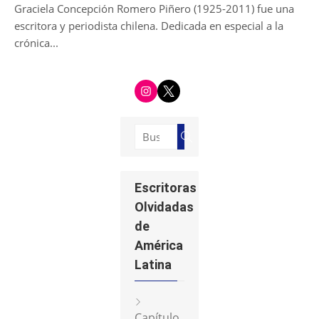
Graciela Concepción Romero Piñero (1925-2011) fue una
escritora y periodista chilena. Dedicada en especial a la
crónica...
i
t
n
w
s
i
t
t
a
t
g
e
Buscar:
r
r
Buscar
a
m
Escritoras
Olvidadas
de
América
Latina
Capítulo