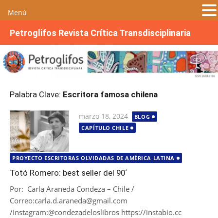
Menú
S
Petroglifos Revista Crítica Transdisciplinaria
a
l
t
a
r
Palabra Clave:
Escritora famosa chilena
a
l
Publicada
marzo 18, 2024
BLOG
c
el
CAPÍTULO CHILE
o
n
t
PROYECTO ESCRITORAS OLVIDADAS DE AMÉRICA LATINA
e
Totó Romero: best seller del 90´
n
Por: Carla Araneda Condeza – Chile /
i
Correo:carla.d.araneda@gmail.com
d
/Instagram:@condezadeloslibros https://instabio.cc
o