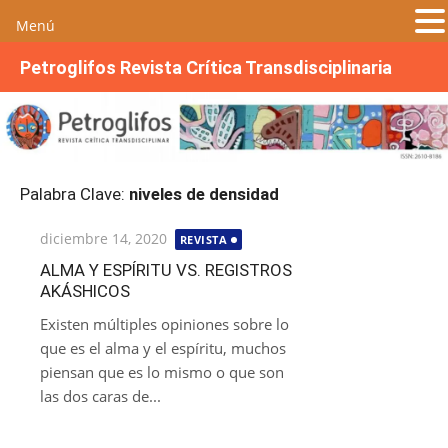
Menú
S
Petroglifos Revista Crítica Transdisciplinaria
a
l
t
a
r
Palabra Clave:
niveles de densidad
a
l
Publicada
diciembre 14, 2020
REVISTA
c
el
o
ALMA Y ESPÍRITU VS. REGISTROS
AKÁSHICOS
n
t
Existen múltiples opiniones sobre lo
e
que es el alma y el espíritu, muchos
n
piensan que es lo mismo o que son
i
las dos caras de...
d
o