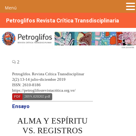
Menú
S
Petroglifos Revista Crítica Transdisciplinaria
a
l
t
a
r
a
2
l
c
Petroglifos. Revista Crítica Transdisciplinar
2(2):13-14 julio-diciembre 2019
o
ISSN: 2610-8186
n
https://petroglifosrevistacritica.org.ve/
t
PDF
2019_020202.pdf
e
Ensayo
n
i
ALMA Y ESPÍRITU
d
VS. REGISTROS
o