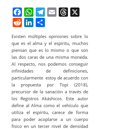
F
W
T
E
T
X
a
h
el
m
h
R
Li
S
c
at
e
ai
re
e
n
h
Existen múltiples opiniones sobre lo
e
s
gr
l
a
d
k
ar
que es el alma y el espíritu, muchos
b
A
a
d
di
e
e
piensan que es lo mismo o que son
o
p
m
s
t
dI
las dos caras de una misma moneda.
Al respecto, nos podemos conseguir
o
p
n
infinidades de definiciones,
k
particularmente estoy de acuerdo con
la propuesta por Topi (2018),
precursor de la sanación a través de
los Registros Akáshicos. Este autor
define al Alma como el vehículo que
utiliza el espíritu, carece de forma
para poder acoplarse a un cuerpo
físico en un tercer nivel de densidad