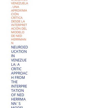
VENEZUELA
. UNA
APROXIMA
CIÓN
CRÍTICA
DESDE LA
INTERPRET
ACIÓN DEL
MODELO
DE NED
HERRMAN
N
NEUROED
UCATION
IN
VENEZUE
LA: A
CRITIC
APPROAC
H FROM
THE
INTERPRE
TATION
OF NED
HERRMA
NN´S
MODEL