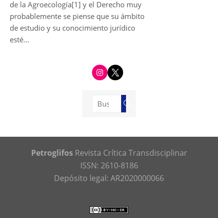
de la Agroecología[1] y el Derecho muy
probablemente se piense que su ámbito
de estudio y su conocimiento jurídico
esté...
i
t
n
w
s
i
t
t
a
t
g
e
Buscar:
r
r
Buscar
a
m
Petroglifos
Revista Crítica Transdisciplinar
ISSN: 2610-8186
Depósito legal: AR2020000066