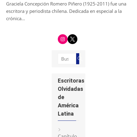
Graciela Concepción Romero Piñero (1925-2011) fue una
escritora y periodista chilena. Dedicada en especial a la
crónica...
i
t
n
w
s
i
t
t
a
t
g
e
Buscar:
r
r
Buscar
a
m
Escritoras
Olvidadas
de
América
Latina
Capítulo