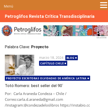
Menú
S
Petroglifos Revista Crítica Transdisciplinaria
a
l
t
a
r
Palabra Clave:
Proyecto
a
l
Publicada
marzo 18, 2024
BLOG
c
el
CAPÍTULO CHILE
o
n
t
PROYECTO ESCRITORAS OLVIDADAS DE AMÉRICA LATINA
e
Totó Romero: best seller del 90´
n
Por: Carla Araneda Condeza – Chile /
i
Correo:carla.d.araneda@gmail.com
d
/Instagram:@condezadeloslibros https://instabio.cc
o