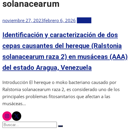
solanacearum
Publicada
noviembre 27, 2023
febrero 6, 2026
Revista
el
Identificación y caracterización de dos
cepas causantes del hereque (Ralstonia
solanacearum raza 2) en musáceas (AAA)
del estado Aragua, Venezuela
Introducción El hereque o moko bacteriano causado por
Ralstonia solanacearum raza 2, es considerado uno de los
principales problemas fitosanitarios que afectan a las
musáceas...
instagram
twitter
Buscar:
Buscar