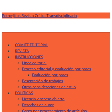
Saltar
Petroglifos Revista Crítica Transdisciplinaria
al
contenido
Petroglifos Revista Crítica Transdisciplinaria
Una Ventana Crítica desde la Transdisciplinariedad
COMITÉ EDITORIAL
REVISTA
INSTRUCCIONES
Linea editorial
Proceso editorial y evaluación por pares
Evaluación por pares
Pesentación de trabajos
Otras consideraciones de estilo
POLÍTICAS
Licencia y acceso abierto
Derechos de autor
Cargo por procesamiento de artículos