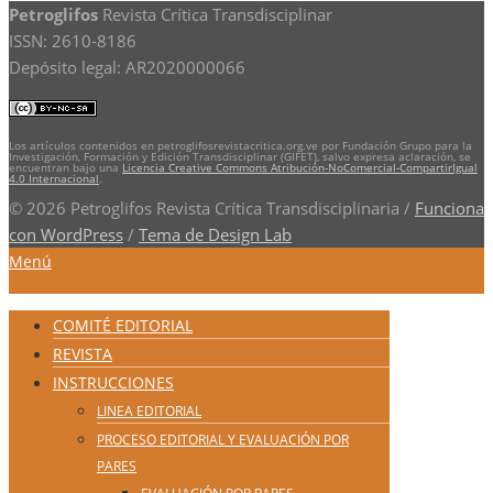
Petroglifos
Revista Crítica Transdisciplinar
ISSN: 2610-8186
Depósito legal: AR2020000066
Los artículos contenidos en petroglifosrevistacritica.org.ve por Fundación Grupo para la
Investigación, Formación y Edición Transdisciplinar (GIFET), salvo expresa aclaración, se
encuentran bajo una
Licencia Creative Commons Atribución-NoComercial-CompartirIgual
4.0 Internacional
.
© 2026 Petroglifos Revista Crítica Transdisciplinaria
/
Funciona
con WordPress
/
Tema de Design Lab
Menú
COMITÉ EDITORIAL
REVISTA
INSTRUCCIONES
LINEA EDITORIAL
PROCESO EDITORIAL Y EVALUACIÓN POR
PARES