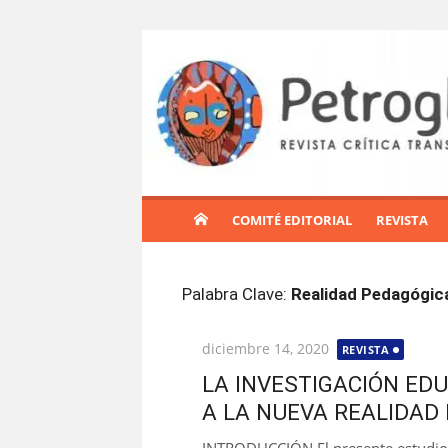
S
a
l
t
a
r
a
l
COMITÉ EDITORIAL
REVISTA
c
o
n
Palabra Clave:
Realidad Pedagógic
t
e
Publicada
diciembre 14, 2020
REVISTA
n
el
i
LA INVESTIGACIÓN ED
d
A LA NUEVA REALIDAD
o