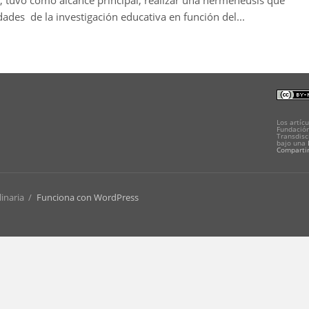
 tuvo como alcance principal, realizar una hermenéusis que
dades de la investigación educativa en función del...
Los artícu
Fundación
Transdisc
bajo una
Compartir
linaria
/
Funciona con WordPress