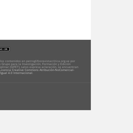
los contenidos en petroglifosrevistacritica.org.ve por
 Grupo para la Investigación, Formación y Edición
iplinar (GIFET), salvo expresa aclaración, se encuentran
Licencia Creative Commons Atribución-NoComercial-
Igual 4.0 Internacional
.