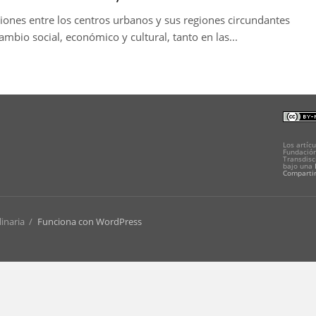
ciones entre los centros urbanos y sus regiones circundantes
bio social, económico y cultural, tanto en las...
Los artícu
Fundación
Transdisc
bajo una
Compartir
linaria
/
Funciona con WordPress