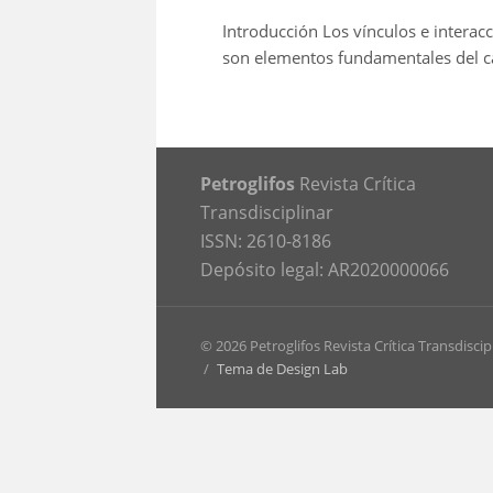
Introducción Los vínculos e interac
son elementos fundamentales del cam
Petroglifos
Revista Crítica
Transdisciplinar
ISSN: 2610-8186
Depósito legal: AR2020000066
© 2026 Petroglifos Revista Crítica Transdiscip
/
Tema de Design Lab