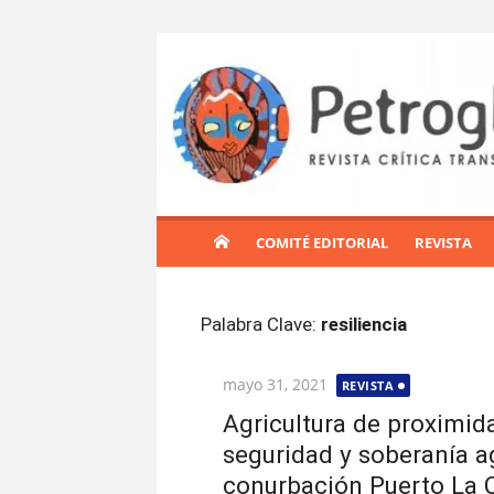
S
a
l
t
a
r
a
l
COMITÉ EDITORIAL
REVISTA
c
o
n
Palabra Clave:
resiliencia
t
e
Publicada
mayo 31, 2021
REVISTA
n
el
i
Agricultura de proximid
d
seguridad y soberanía ag
o
conurbación Puerto La 