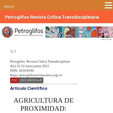
Menú
S
Petroglifos Revista Crítica Transdisciplinaria
a
l
t
a
r
a
1
l
c
Petroglifos. Revista Crítica Transdisciplinar
4(1):31-52 enero-junio 2021
o
ISSN: 2610-8186
n
https://petroglifosrevistacritica.org.ve/
t
PDF
2021_040103.pdf
e
Artículo Científico
n
i
AGRICULTURA DE
d
PROXIMIDAD:
o