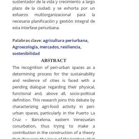
sustentador de la vida y crecimiento a largo
plazo de la ciudad; y se exhorta por un
esfuerzo multiorganizacional para la
necesaria planificación y gestión integral de
esta interfase periurbana.
Palabras clave:
agricultura periurbana
,
Agroecología
,
mercados
,
resiliencia
,
sostenibilidad
ABSTRACT
The recognition of peri-urban spaces as a
determining process for the sustainability
and resilience of cities is faced with a
pending dialogue regarding their physical,
functional and, above all, socio-political
definition. This research joins this debate by
characterizing agri-food activity in peri-
urban spaces, particularly in the Puerto La
Cruz – Barcelona, ​​eastern Venezuelan
conurbation, thus trying to make a
contribution in the construction of a theory
that discusses the issue of the territory that