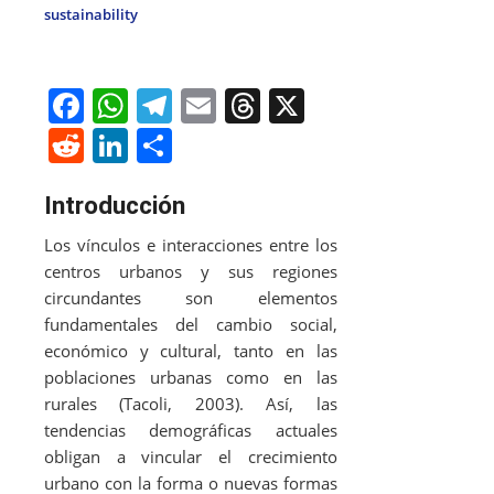
sustainability
F
W
T
E
T
X
a
h
el
m
h
R
Li
S
c
at
e
ai
re
e
n
h
e
s
gr
l
a
Introducción
d
k
ar
b
A
a
d
di
e
e
Los vínculos e interacciones entre los
o
p
m
s
centros urbanos y sus regiones
t
dI
circundantes son elementos
o
p
n
fundamentales del cambio social,
k
económico y cultural, tanto en las
poblaciones urbanas como en las
rurales (Tacoli, 2003). Así, las
tendencias demográficas actuales
obligan a vincular el crecimiento
urbano con la forma o nuevas formas