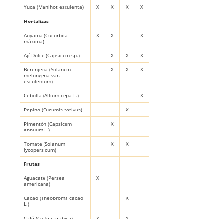
Yuca (
Manihot esculenta
)
X
X
X
X
Hortalizas
Auyama (
Cucurbita
X
X
X
máxima)
Ají Dulce (
Capsicum sp.
)
X
X
X
Berenjena
(Solanum
X
X
X
melongena var.
esculentum)
Cebolla (
Allium cepa L.
)
X
Pepino (
Cucumis sativus
)
X
Pimentón (
Capsicum
X
annuum L.
)
Tomate (
Solanum
X
X
lycopersicum
)
Frutas
Aguacate (
Persea
X
americana
)
Cacao (
Theobroma cacao
X
L.
)
Café (
Coffea arabica
)
X
X