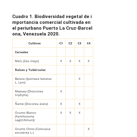
Cuadro 1. Biodiversidad vegetal de i
mportancia comercial cultivada en
el periurbano Puerto La Cruz-Barcel
ona, Venezuela 2020.
Cultivos
C1
C2
C3
C4
Cereales
Maíz (
Zea mays
)
X
X
X
X
Raíces y Tubérculos
Batata (
Ipomaea batatas
X
L. Lam)
Mapuey (
Dioscorea
X
triphylla
)
Ñame (
Discorea alata
)
X
X
Ocumo Blanco
X
X
X
(
Xanthosoma
sagittifolium
)
Ocumo Chino (Colocasia
X
esculenta L.)