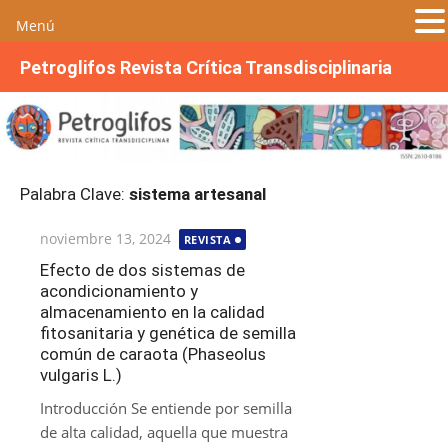
Menú
S
Petroglifos Revista Crítica Transdisciplinaria
a
l
t
a
r
Palabra Clave:
sistema artesanal
a
l
Publicada
noviembre 13, 2024
REVISTA
c
el
o
Efecto de dos sistemas de
acondicionamiento y
n
almacenamiento en la calidad
t
fitosanitaria y genética de semilla
e
común de caraota (Phaseolus
n
vulgaris L.)
i
Introducción Se entiende por semilla
d
de alta calidad, aquella que muestra
o