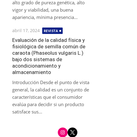
alto grado de pureza genética, alto
vigor y viabilidad, una buena
apariencia, mínima presencia...
Publicada
abril 17, 2024
REVISTA
el
Evaluación de la calidad física y
fisiológica de semilla común de
caraota (Phaseolus vulgaris L.)
bajo dos sistemas de
acondicionamiento y
almacenamiento
Introducción Desde el punto de vista
general, la calidad es un conjunto de
características que el consumidor
evalúa para decidir si un producto
satisface sus...
i
t
n
w