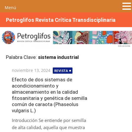
Menú
S
Petroglifos Revista Crítica Transdisciplinaria
a
l
t
a
r
Palabra Clave:
sistema industrial
a
l
Publicada
noviembre 13, 2024
REVISTA
c
el
o
Efecto de dos sistemas de
acondicionamiento y
n
almacenamiento en la calidad
t
fitosanitaria y genética de semilla
e
común de caraota (Phaseolus
n
vulgaris L.)
i
Introducción Se entiende por semilla
d
de alta calidad, aquella que muestra
o