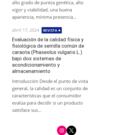
alto grado de pureza genética, alto
vigor y viabilidad, una buena
apariencia, mínima presencia...
Publicada
abril 17, 2024
REVISTA
el
Evaluación de la calidad física y
fisiológica de semilla común de
caraota (Phaseolus vulgaris L.)
bajo dos sistemas de
acondicionamiento y
almacenamiento
Introducción Desde el punto de vista
general, la calidad es un conjunto de
características que el consumidor
evalúa para decidir si un producto
satisface sus...
i
t
n
w