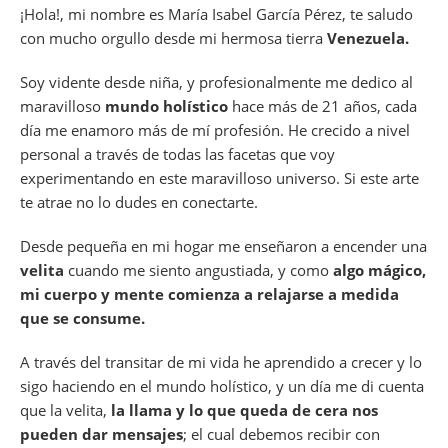
¡Hola!, mi nombre es María Isabel García Pérez, te saludo
b
A
a
d
t
dI
con mucho orgullo desde mi hermosa tierra
Venezuela.
o
p
m
s
n
o
p
Soy vidente desde niña, y profesionalmente me dedico al
maravilloso
mundo holístico
hace más de 21 años, cada
k
día me enamoro más de mí profesión. He crecido a nivel
personal a través de todas las facetas que voy
experimentando en este maravilloso universo. Si este arte
te atrae no lo dudes en conectarte.
Desde pequeña en mi hogar me enseñaron a encender una
velita
cuando me siento angustiada, y como
algo mágico,
mi cuerpo y mente comienza a relajarse a medida
que se consume.
A través del transitar de mi vida he aprendido a crecer y lo
sigo haciendo en el mundo holístico, y un día me di cuenta
que la velita,
la llama y lo que queda de cera nos
pueden dar mensajes
; el cual debemos recibir con