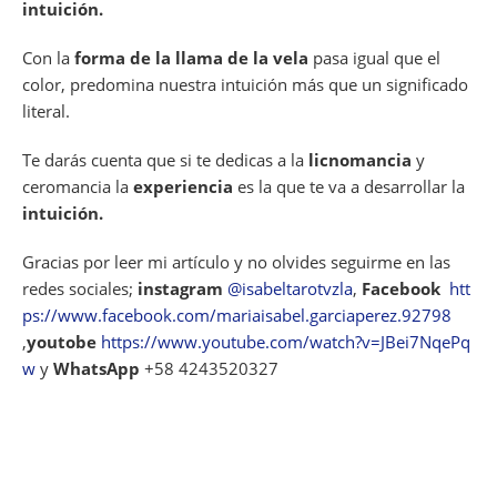
intuición.
Con la
forma de la llama de la vela
pasa igual que el
color, predomina nuestra intuición más que un significado
literal.
Te darás cuenta que si te dedicas a la
licnomancia
y
ceromancia la
experiencia
es la que te va a desarrollar la
intuición.
Gracias por leer mi artículo y no olvides seguirme en las
redes sociales;
instagram
@isabeltarotvzla
,
Facebook
htt
ps://www.facebook.com/mariaisabel.garciaperez.92798
,
youtobe
https://www.youtube.com/watch?v=JBei7NqePq
w
y
WhatsApp
+58 4243520327