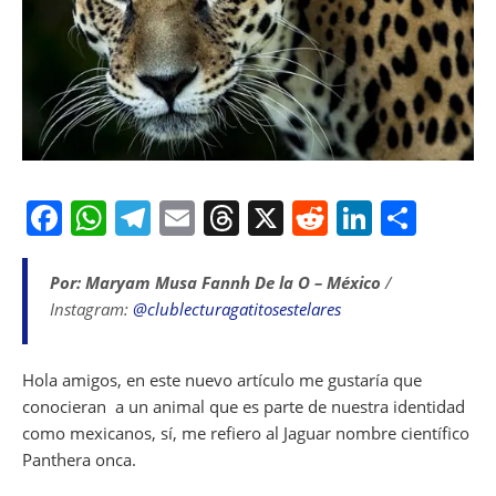
F
W
T
E
T
X
R
Li
S
a
h
el
m
h
e
n
h
c
at
e
ai
re
d
k
ar
Por: Maryam Musa Fannh De la O – México
/
Instagram:
@clublecturagatitosestelares
e
s
gr
l
a
di
e
e
b
A
a
d
t
dI
Hola amigos, en este nuevo artículo me gustaría que
o
p
m
s
n
conocieran a un animal que es parte de nuestra identidad
o
p
como mexicanos, sí, me refiero al Jaguar nombre científico
k
Panthera onca.