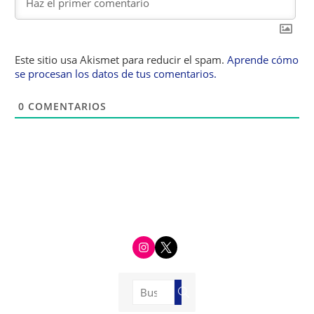
Este sitio usa Akismet para reducir el spam.
Aprende cómo
se procesan los datos de tus comentarios.
0
COMENTARIOS
i
t
n
w
s
i
t
t
a
t
g
e
Buscar:
r
r
Buscar
a
m