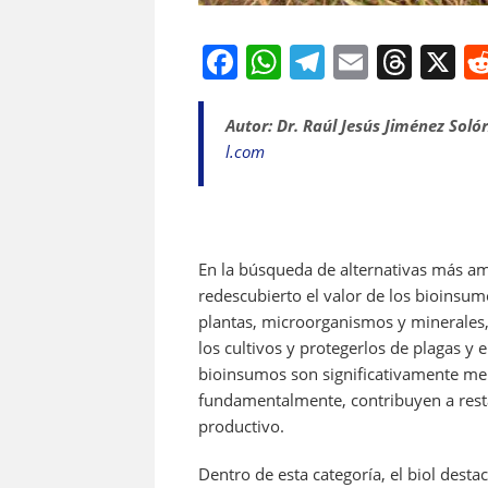
F
W
T
E
T
X
a
h
el
m
h
c
at
e
ai
re
Autor: Dr. Raúl Jesús Jiménez Soló
l.com
e
s
gr
l
a
b
A
a
d
o
p
m
s
o
p
En la búsqueda de alternativas más am
k
redescubierto el valor de los bioinsu
plantas, microorganismos y minerales,
los cultivos y protegerlos de plagas y 
bioinsumos son significativamente me
fundamentalmente, contribuyen a restau
productivo.
Dentro de esta categoría, el biol dest