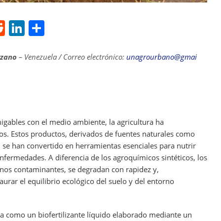
R
Li
S
e
n
h
d
k
ar
rzano
– Venezuela / Correo electrónico:
unagrourbano@gmai
di
e
e
t
dI
n
igables con el medio ambiente, la agricultura ha
mos. Estos productos, derivados de fuentes naturales como
 se han convertido en herramientas esenciales para nutrir
enfermedades. A diferencia de los agroquímicos sintéticos, los
nos contaminantes, se degradan con rapidez y,
rar el equilibrio ecológico del suelo y del entorno
aca como un biofertilizante líquido elaborado mediante un