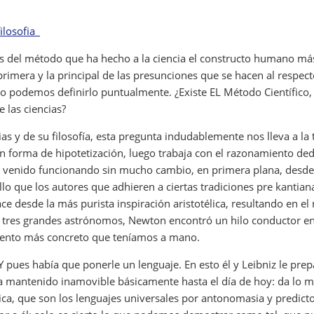
ilosofia_
el método que ha hecho a la ciencia el constructo humano más ex
 primera y la principal de las presunciones que se hacen al respe
no podemos definirlo puntualmente. ¿Existe EL Método Científico
 las ciencias?
 y de su filosofía, esta pregunta indudablemente nos lleva a la 
n forma de hipotetización, luego trabaja con el razonamiento ded
 venido funcionando sin mucho cambio, en primera plana, desde l
lo que los autores que adhieren a ciertas tradiciones pre kantian
esde la más purista inspiración aristotélica, resultando en el 
os tres grandes astrónomos, Newton encontró un hilo conductor en
imiento más concreto que teníamos a mano.
Y pues había que ponerle un lenguaje. En esto él y Leibniz le pre
ha mantenido inamovible básicamente hasta el día de hoy: da lo m
a, que son los lenguajes universales por antonomasia y predictore