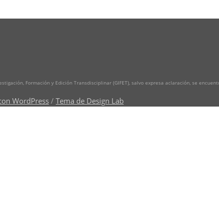
vestigación, Formación y Edición Transdisciplinar (GIFET), salvo expresa aclaración, se encuen
con WordPress
/
Tema de Design Lab