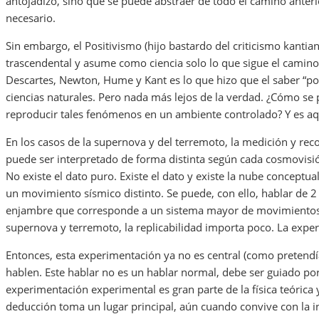
antojadizo, sino que se puede abstraer de todo el camino anter
necesario.
Sin embargo, el Positivismo (hijo bastardo del criticismo kantia
trascendental y asume como ciencia solo lo que sigue el camino 
Descartes, Newton, Hume y Kant es lo que hizo que el saber “pop
ciencias naturales. Pero nada más lejos de la verdad. ¿Cómo se
reproducir tales fenómenos en un ambiente controlado? Y es aq
En los casos de la supernova y del terremoto, la medición y reco
puede ser interpretado de forma distinta según cada cosmovisión,
No existe el dato puro. Existe el dato y existe la nube concept
un movimiento sísmico distinto. Se puede, con ello, hablar de 
enjambre que corresponde a un sistema mayor de movimientos. Es
supernova y terremoto, la replicabilidad importa poco. La expe
Entonces, esta experimentación ya no es central (como pretendían
hablen. Este hablar no es un hablar normal, debe ser guiado por
experimentación experimental es gran parte de la física teórica
deducción toma un lugar principal, aún cuando convive con la in