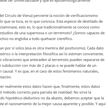
puede ser universalizable y que es epistemológicamente
el Círculo de Viena) pervierte la noción de verificacionismo
o que se toca, es lo que convoca. Esta especie de destilado de
dictaminase, esto es, lo que tradicionalmente se conoce como
los estudios de una supernova o un terremoto? ¿Somos capaces de
tivo no engloba a todo quehacer científico.
n por sí solos (esa es otra mentira del positivismo). Cada dato
rico o la interpretación filosófica así lo estiman conveniente.
 las vibraciones que anteceden al terremoto pueden separarse de
de subducción con más de 2 placas o se puede hablar de un
causal. Y es que, en el caso de estos fenómenos naturales,
etación.
leer realmente estos datos hacen que, finalmente, estos datos
l método correcto para parcela de realidad. No sirve la
étodo hipotético-deductivo no da abasto, debemos aceptar que la
nte el razonamiento de la mejor causa aparente y posible. Y aquí