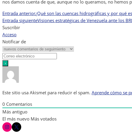
nos damos cuenta de que, aunque no lo queramos, no hemos pod
Entrada anterior
¿Qué son las cuencas hidrográficas y por qué 
Navegación
Entrada siguiente
Visiones estratégicas de Venezuela ante los BRI
de
Suscribir
Acceso
entradas
Notificar de
Este sitio usa Akismet para reducir el spam.
Aprende cómo se pr
0
Comentarios
Más antiguo
El más nuevo
Más votados
instagram
twitter