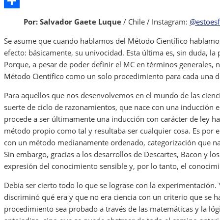
LinkedIn
Share
Por: Salvador Gaete Luque
/ Chile / Instagram:
@estoesf
Se asume que cuando hablamos del Método Científico hablamos d
efecto: básicamente, su univocidad. Esta última es, sin duda, la
Porque, a pesar de poder definir el MC en términos generales, 
Método Científico como un solo procedimiento para cada una de
Para aquellos que nos desenvolvemos en el mundo de las ciencias
suerte de ciclo de razonamientos, que nace con una inducción e
procede a ser últimamente una inducción con carácter de ley ha
método propio como tal y resultaba ser cualquier cosa. Es por el
con un método medianamente ordenado, categorización que nace d
Sin embargo, gracias a los desarrollos de Descartes, Bacon y l
expresión del conocimiento sensible y, por lo tanto, el conoc
Debía ser cierto todo lo que se lograse con la experimentación. 
discriminó qué era y que no era ciencia con un criterio que se 
procedimiento sea probado a través de las matemáticas y la lógic