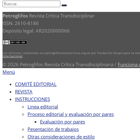
Buscar:
Buscar
Petroglifos
Revista Crítica Transdisciplinar
ISSN: 2610-8186
Depósito legal: AR2020000066
Los artículos contenidos en petroglifosrevistacritica.org.ve por Fundación Grupo para la In
Internacional
.
© 2026 Petroglifos Revista Crítica Transdisciplinaria
/
Funciona 
Menú
COMITÉ EDITORIAL
REVISTA
INSTRUCCIONES
Linea editorial
Proceso editorial y evaluación por pares
Evaluación por pares
Pesentación de trabajos
Otras consideraciones de estilo