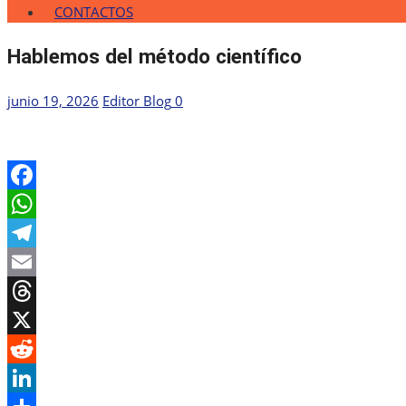
CONTACTOS
Hablemos del método científico
Publicada
Autor
junio 19, 2026
Editor Blog
0
el
Facebook
WhatsApp
Telegram
Email
Threads
X
Reddit