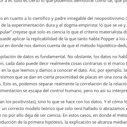
ior a él: solo es cierto lo que podemos demostrar como tal, que 
no en cuanto a lo científico y padre innegable del neopositivismo d
de la experimentación dura y el dogma empirista: lo que se ve y l
ular” creyese que solo es ciencia lo que el criterio materialista 
 puede aplicar la replicabilidad de la que tanto habla Popper a 
uí en donde nos damos cuenta de que el método hipotético-deduc
pilación de datos es fundamental. No obstante, los datos no habla
 cada dato puede decir realmente cosas contrarias si el marco teó
ual en la que leemos y damos a conocer el dato. Así, por ejemplo,
2 sismos que se dan en cierta proximidad de placas en una zona 
to es, podemos separar realmente la correlación de la relación 
rimentación se escapa del control humano, pero no así su interpr
 los positivistas), sino lo que se hace con los datos. Y el cómo 
 un correcto modelo teórico que solo será hallado si abrazamos e
 y no por ello deja de ser ciencia. En estos casos, en donde el m
ducción de la primera hipótesis, la explicación se alcanza media