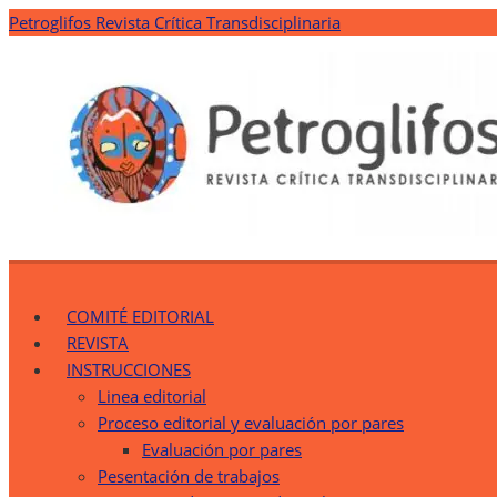
Saltar
Petroglifos Revista Crítica Transdisciplinaria
al
contenido
Petroglifos Revista Crítica Transdisciplinaria
Una Ventana Crítica desde la Transdisciplinariedad
COMITÉ EDITORIAL
REVISTA
INSTRUCCIONES
Linea editorial
Proceso editorial y evaluación por pares
Evaluación por pares
Pesentación de trabajos